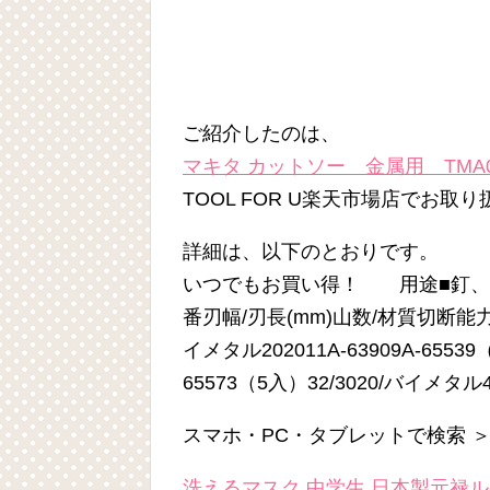
ご紹介したのは、
マキタ カットソー 金属用 TMA060
TOOL FOR U楽天市場店でお取
詳細は、以下のとおりです。
いつでもお買い得！ 用途■釘、
番刃幅/刃長(mm)山数/材質切断能力(
イメタル202011A-63909A-65539
65573（5入）32/3020/バイメタル40
スマホ・PC・タブレットで検索 
洗えるマスク 中学生 日本製元禄