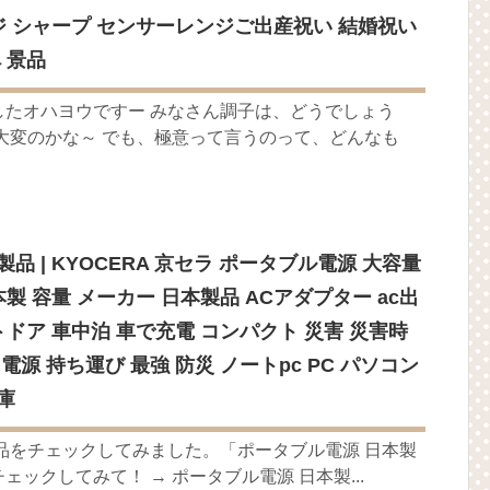
ンジ シャープ センサーレンジご出産祝い 結婚祝い
 景品
したオハヨウですー みなさん調子は、どうでしょう
大変のかな～ でも、極意って言うのって、どんなも
品 | KYOCERA 京セラ ポータブル電源 大容量
0 日本製 容量 メーカー 日本製品 ACアダプター ac出
トドア 車中泊 車で充電 コンパクト 災害 災害時
電源 持ち運び 最強 防災 ノートpc PC パソコン
庫
品をチェックしてみました。「ポータブル電源 日本製
ックしてみて！ → ポータブル電源 日本製...