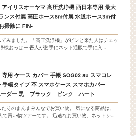
古】アイリスオーヤマ 高圧洗浄機 西日本専用 最大
剤用ランス付属 高圧ホース8m付属 水道ホース3m付
掃除に FIN-
してみました。「高圧洗浄機」がピンと来た人はチェッ
浄機おっはー 吾人が勝手にネット通販で手に入...
5 II 専用 ケース カバー 手帳 SOG02 au スマコレ
レザー 手帳タイプ 革 スマホケース スマホカバー
ク・ボーダー 黒 ブラック ピンク ハート
したそのまんまみんなでお買い物。 気になる商品は、
人で買い物ツアーです。 迅速なお買い物、ネットシ...