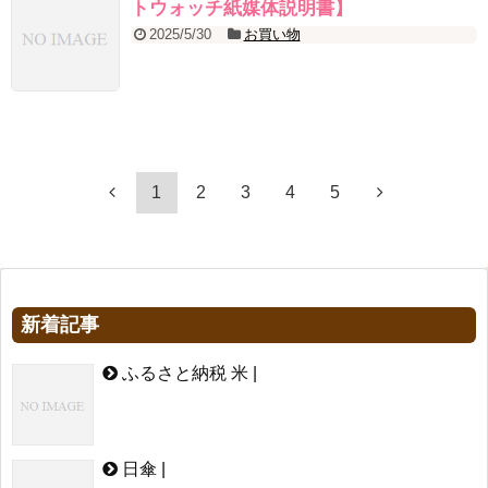
トウォッチ紙媒体説明書】
2025/5/30
お買い物
1
2
3
4
5
新着記事
ふるさと納税 米 |
日傘 |