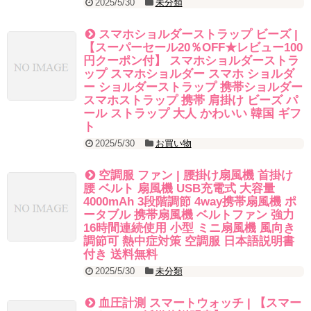
2025/5/30
未分類
スマホショルダーストラップ ビーズ |
【スーパーセール20％OFF★レビュー100
円クーポン付】 スマホショルダーストラ
ップ スマホショルダー スマホ ショルダ
ー ショルダーストラップ 携帯ショルダー
スマホストラップ 携帯 肩掛け ビーズ パ
ール ストラップ 大人 かわいい 韓国 ギフ
ト
2025/5/30
お買い物
空調服 ファン | 腰掛け扇風機 首掛け
腰 ベルト 扇風機 USB充電式 大容量
4000mAh 3段階調節 4way携帯扇風機 ポ
ータブル 携帯扇風機 ベルトファン 強力
16時間連続使用 小型 ミニ扇風機 風向き
調節可 熱中症対策 空調服 日本語説明書
付き 送料無料
2025/5/30
未分類
血圧計測 スマートウォッチ | 【スマー