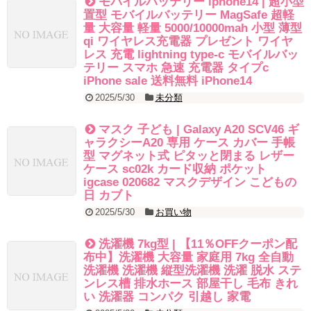
モバイルバッテリー iphone14 | 超小型
置型 モバイルバッテリー MagSafe 超軽
量 大容量 軽量 5000/10000mah 小型 薄型
qi ワイヤレス充電器 プレゼント ワイヤ
レス 充電 lightning type-c モバイルバッ
テリー スマホ 急速 充電器 タイプc
iPhone sale 送料無料 iPhone14
2025/5/30
未分類
マスク 子ども | Galaxy A20 SCV46 ギ
ャラクシーA20 専用 ケース カバー 手帳
型 マグネット式 ピタッと閉まる レザー
ケース sc02k カード収納 ポケット
igcase 020682 マスクデザイン こどもの
日 カブト
2025/5/30
お買い物
洗濯機 7kg型 | 【11％OFFクーポン配
布中】洗濯機 大容量 家庭用 7kg 全自動
洗濯機 洗濯機 縦型洗濯機 洗濯 脱水 ステ
ンレス槽 排水ホース 部屋干し 毛布 きれ
い 洗濯器 コンパク 引越し 家電