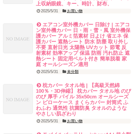
上収納眼鏡、キー、時計、財布、
2025/5/31
お買い物
エアコン室外機カバー 日除け | エアコ
ン室外機カバー 日・雨・雪・風 室外機保
護カバー アルミ箔素材 日よけ 省エネ 保
護カバー 遮熱シート 防水 防塵 取り外し
不要 直射日光 太陽熱 UVカット 節電 反
射素材 効率アップ 保温 防雨 汚れ防止 遮
熱シート 固定用ベルト付き 簡単脱着 家
庭 オールシーズン適用
2025/5/31
未分類
枕カバー タオル地 | 【高級天然綿
100％・3D伸縮】 枕カバー タオル地 のび
のび 厚手 パイル 35x50cm オールシーズ
ン ピローケース まくらカバー 封筒式 ふ
わふわ 通気性 抗菌防臭 タオルのような
やさしい肌ざわり
2025/5/31
お買い物