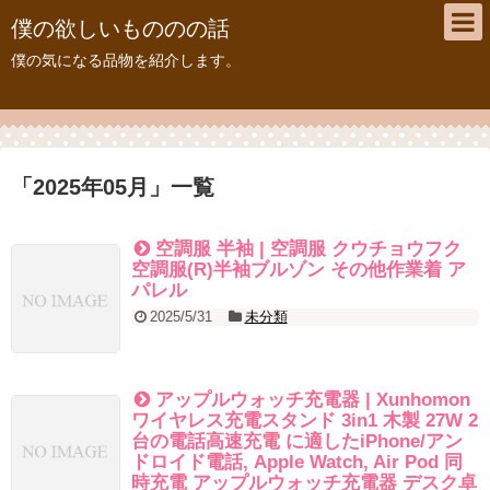
僕の欲しいもののの話
僕の気になる品物を紹介します。
「
2025年05月
」
一覧
空調服 半袖 | 空調服 クウチョウフク
空調服(R)半袖ブルゾン その他作業着 ア
パレル
2025/5/31
未分類
アップルウォッチ充電器 | Xunhomon
ワイヤレス充電スタンド 3in1 木製 27W 2
台の電話高速充電 に適したiPhone/アン
ドロイド電話, Apple Watch, Air Pod 同
時充電 アップルウォッチ充電器 デスク卓