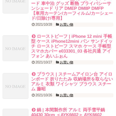
ード 車中泊 グッズ 断熱 プライバシーサ
ンシェード リア DMEP DM8P DMFP
【車用カーテン/カーフィルム/カーシェー
ド/日除け/専用】
2021/10/28
お買い物
ローストビーフ | iPhone 12 mini 手帳
型 ケース iPhone12mini パン サンドイッ
チ ローストビーフ スマホ ケース 手帳型
スマホカバー e033301_03 各社共通 アイ
フォン あいふぉん
2021/10/27
お買い物
ブラウス | スチームアイロン台 アイロ
ンボード 折りたたみ 収納場所を取らない
アルミ 衣類 ワイシャツ ブラウス スチー
ム 藤昭
2021/10/26
お買い物
鍋 | 本間製作所 アルミ 両手雪平鍋
40430 30cm ＜AYK6602＞ AYK6602