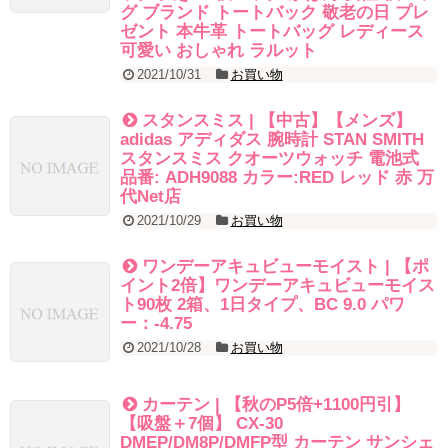
グ ブランド トートバック 敬老の日 プレ
ゼント 本牛革 トートバッグ レディース
可愛い おしゃれ ラルット
2021/10/31
お買い物
スタンスミス | 【中古】【メンズ】
adidas アディダス 腕時計 STAN SMITH
スタンスミス クオーツウォッチ 電池式
品番: ADH9088 カラー:RED レッド 赤 万
代Net店
2021/10/29
お買い物
ワンデーアキュビューモイスト | 【ポ
イント2倍】ワンデーアキュビューモイス
ト90枚 2箱、1日タイプ、BC 9.0 パワ
ー：-4.75
2021/10/28
お買い物
カーテン | 【秋のP5倍+1100円引】
【吸盤＋7個】 CX-30
DMEP/DM8P/DMFP型 カーテン サンシェ