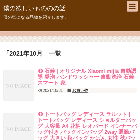
僕の欲しいもののの話
僕の気になる品物を紹介します。
「
2021年10月
」
一覧
石鹸 | オリジナル Xiaomi mijia 自動誘
導 発泡 ハンドワッシャー 自動洗浄 石鹸
スマート 家
2021/10/31
お買い物
トートバッグ レディース ラルット |
トートバッグ レディース ショルダーバッ
グ 大容量 A4 花柄 レオパード インナーバ
ッグ付き バッグインバッグ 2way 通勤バ
ッグ 大きい 秋バッグ かばん 女性 秋バッ