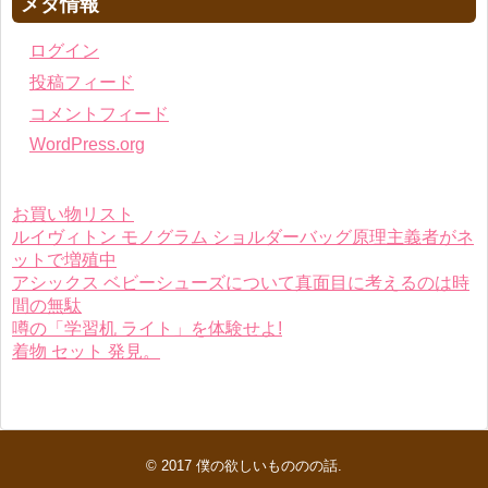
メタ情報
ログイン
投稿フィード
コメントフィード
WordPress.org
お買い物リスト
ルイヴィトン モノグラム ショルダーバッグ原理主義者がネ
ットで増殖中
アシックス ベビーシューズについて真面目に考えるのは時
間の無駄
噂の「学習机 ライト」を体験せよ!
着物 セット 発見。
© 2017
僕の欲しいもののの話
.