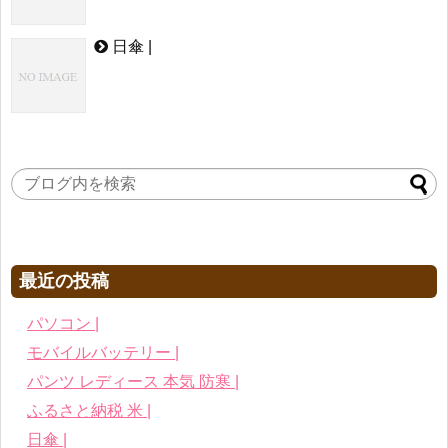
日傘 |
最近の投稿
パソコン |
モバイルバッテリー |
パンツ レディース 本気 防寒 |
ふるさと納税 米 |
日傘 |