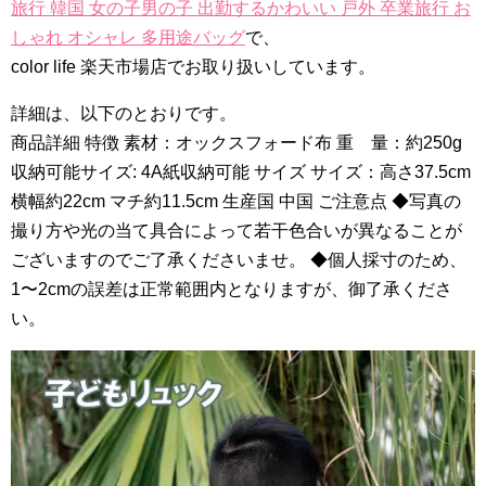
旅行 韓国 女の子男の子 出勤するかわいい 戸外 卒業旅行 お
しゃれ オシャレ 多用途バッグ
で、
color life 楽天市場店でお取り扱いしています。
詳細は、以下のとおりです。
商品詳細 特徴 素材：オックスフォード布 重 量：約250g
収納可能サイズ: 4A紙収納可能 サイズ サイズ：高さ37.5cm
横幅約22cm マチ約11.5cm 生産国 中国 ご注意点 ◆写真の
撮り方や光の当て具合によって若干色合いが異なることが
ございますのでご了承くださいませ。 ◆個人採寸のため、
1〜2cmの誤差は正常範囲内となりますが、御了承くださ
い。