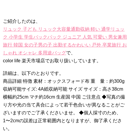
ご紹介したのは、
リュック 子ども リュック大容量通勤収納 軽い 通学リュッ
ク 小学生 学生バックパック ジュニア 人気 可愛い 男女兼用
旅行 韓国 女の子男の子 出勤するかわいい 戸外 卒業旅行 お
しゃれ オシャレ 多用途バッグ
で、
color life 楽天市場店でお取り扱いしています。
詳細は、以下のとおりです。
商品詳細 特徴 素材：オックスフォード布 重 量：約300g
収納可能サイズ: 4A紙収納可能 サイズ サイズ：高さ38cm
横幅約25cm マチ約16cm 生産国 中国 ご注意点 ◆写真の撮
り方や光の当て具合によって若干色合いが異なることがご
ざいますのでご了承くださいませ。 ◆個人採寸のため、
1〜2cmの誤差は正常範囲内となりますが、御了承くださ
い。