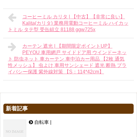
コーヒーミル カリタ | 【中古】【非常に良い】
Kalita(カリタ) 業務用電動コーヒーミル ハイカッ
トミル タテ型 受缶組立 81188 ggw725x
カーテン 遮光 | 【期間限定ポイントUP】
PEYOU 車用網戸 サイドドア用 ウインドーネッ
ト 防虫ネット 車カーテン 車中泊カー用品 【2枚 通気
性メッシュ】 虫よけ 車用サンシェード 遮光 断熱 プラ
イバシー保護 紫外線対策 【S：114*42cm】
新着記事
自転車 |