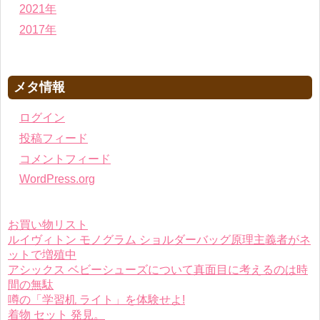
2021年
2017年
メタ情報
ログイン
投稿フィード
コメントフィード
WordPress.org
お買い物リスト
ルイヴィトン モノグラム ショルダーバッグ原理主義者がネ
ットで増殖中
アシックス ベビーシューズについて真面目に考えるのは時
間の無駄
噂の「学習机 ライト」を体験せよ!
着物 セット 発見。