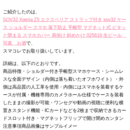
ご紹介したのは、
SOV32 Xperia Z5 エクスペリア ストラップ付き sov32 ケー
ス ショルダー スマホ 落下防止 手帳型 マグネット式 ピタッ
と閉まる スマホカバー 肩掛け 斜めかけ 025616 生ビール
写真 お酒
で、
スマコレでお取り扱いしています。
詳細は、以下のとおりです。
商品特徴・ショルダー付き手帳型スマホケース・シームレ
スな全面デザイン（内側は落ち着いたオフホワイト）・外
側は高品質の人工革を使用・内側にはスマホを装着するケ
ースが付属・機種専用のカメラホール仕様でケースを装着
したままの撮影が可能・ワンセグや動画の視聴に便利な横
置きスタンド機能・ICカードなどを2枚まで収納できるカー
ドスロット付き・マグネットフリップで開け閉めカンタン
注意事項商品画像はサンプルイメー