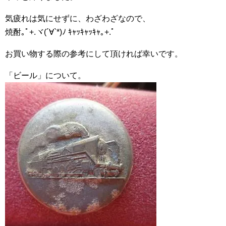
気疲れは気にせずに、わざわざなので、
焼酎｡ﾟ+.ヾ(´∀`*)ﾉ ｷｬｯｷｬｯｷｬ｡+.ﾟ
お買い物する際の参考にして頂ければ幸いです。
「ビール」について。