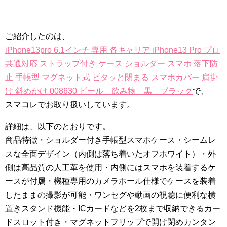
ご紹介したのは、
iPhone13pro 6.1インチ 専用 各キャリア iPhone13 Pro プロ
共通対応 ストラップ付き ケース ショルダー スマホ 落下防
止 手帳型 マグネット式 ピタッと閉まる スマホカバー 肩掛
け 斜めかけ 008630 ビール 飲み物 黒 ブラック
で、
スマコレでお取り扱いしています。
詳細は、以下のとおりです。
商品特徴・ショルダー付き手帳型スマホケース・シームレ
スな全面デザイン（内側は落ち着いたオフホワイト）・外
側は高品質の人工革を使用・内側にはスマホを装着するケ
ースが付属・機種専用のカメラホール仕様でケースを装着
したままの撮影が可能・ワンセグや動画の視聴に便利な横
置きスタンド機能・ICカードなどを2枚まで収納できるカー
ドスロット付き・マグネットフリップで開け閉めカンタン