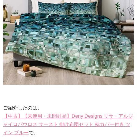
ご紹介したのは、
【中古】【未使用・未開封品】Deny Designs リサ・アルジ
ャイロパウロス サースト 掛け布団セット 枕カバー付き ツ
イン ブルー
で、