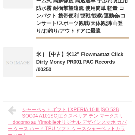
ーム式 高解像度 高透過率 手ぶれ防止用
防水霧 耐衝撃望遠鏡 使用簡単 軽量 コ
ンパクト 携帯便利 観戦/観察/運動会/コ
ンサート/スポーツ観戦/天体観測/山登
り/お釣り/アウトドアに最適
米 | 【中古】米12” Flowmastaz Click
Dirty Money PR001 PAC Records
/00250
シャーベット ギフト | XPERIA 10 III [SO-52B
SOG04 A101SO]エクスペリア テン マークスリ
ーdocomo au Y!mobileオリジナル デザインスマホ カバ
ー ケース ハード TPU ソフト ケースシャーベットカラ
ーハート