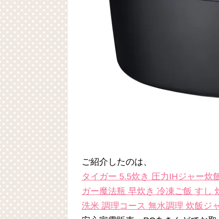
ご紹介したのは、
タイガー 5.5炊き 圧力IHジャー炊飯
ガー魔法瓶 早炊き 冷凍ご飯 すし 
洗米 調理コース 無水調理 炊飯ジャ