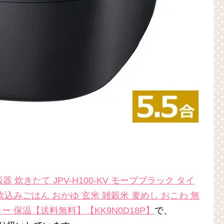
器 炊きたて JPV-H100-KV モーブブラック タイ
炊込みごはん おかゆ 玄米 雑穀米 麦めし おこわ 無
ー 保温【送料無料】【KK9N0D18P】
で、