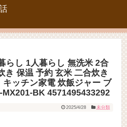
話
人暮らし 1人暮らし 無洗米 2合
早炊き 保温 予約 玄米 二合炊き
 キッチン家電 炊飯ジャー ブ
X201-BK 4571495433292
2025/4/28
未分類