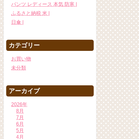
パンツ レディース 本気 防寒 |
ふるさと納税 米 |
日傘 |
カテゴリー
お買い物
未分類
アーカイブ
2026年
8月
7月
6月
5月
4月