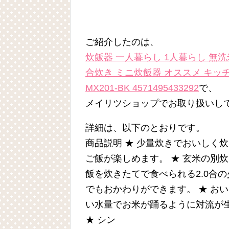
ご紹介したのは、
炊飯器 一人暮らし 1人暮らし 無洗米
合炊き ミニ炊飯器 オススメ キッチン
MX201-BK 4571495433292
で、
メイリツショップでお取り扱いし
詳細は、以下のとおりです。
商品説明 ★ 少量炊きでおいしく
ご飯が楽しめます。 ★ 玄米の別
飯を炊きたてで食べられる2.0合
でもおかわりができます。 ★ お
い水量でお米が踊るように対流が
★ シン