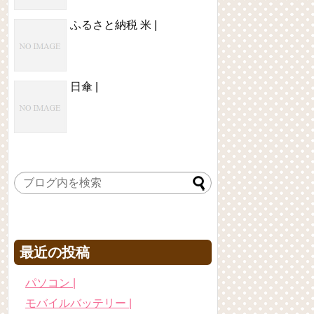
ふるさと納税 米 |
日傘 |
最近の投稿
パソコン |
モバイルバッテリー |