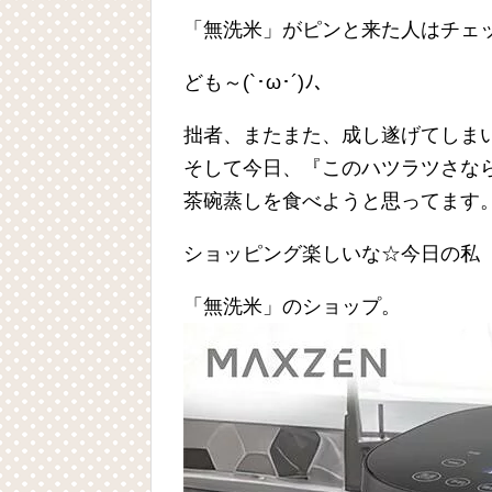
「無洗米」がピンと来た人はチェ
ども～(`･ω･´)ﾉ、
拙者、またまた、成し遂げてしまい
そして今日、『このハツラツさな
茶碗蒸しを食べようと思ってます
ショッピング楽しいな☆今日の私
「無洗米」のショップ。