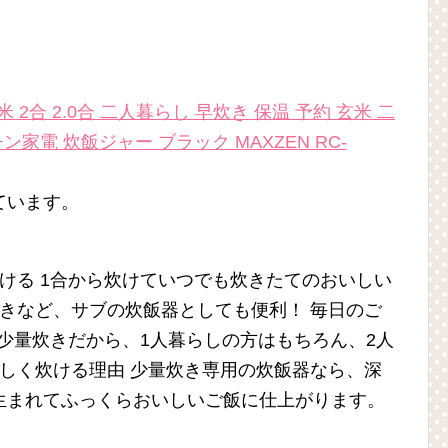
 2合 2.0合 二人暮らし 早炊き 保温 予約 玄米 二
家電 炊飯ジャー ブラック MAXZEN RC-
ています。
炊ける 1合から炊けていつでも炊きたてのおいしい
炊きなど、サブの炊飯器としても便利！ 毎日のご
の少量炊きだから、1人暮らしの方はもちろん、2人
いしく炊ける理由 少量炊き専用の炊飯器なら、深
生まれてふっくらおいしいご飯に仕上がります。