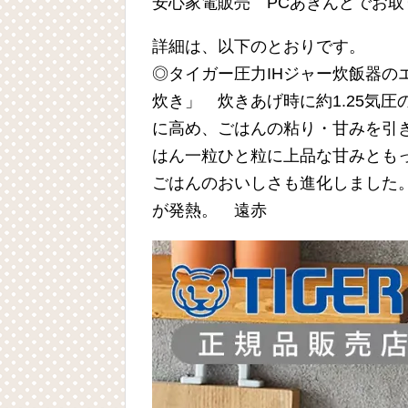
安心家電販売 PCあきんどでお取
詳細は、以下のとおりです。
◎タイガー圧力IHジャー炊飯器の
炊き」 炊きあげ時に約1.25気圧
に高め、ごはんの粘り・甘みを引
はん一粒ひと粒に上品な甘みとも
ごはんのおいしさも進化しました
が発熱。 遠赤