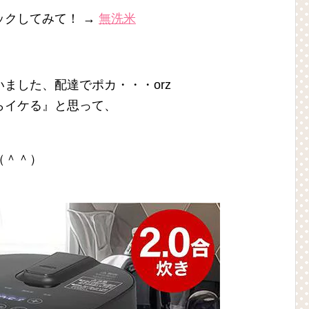
ックしてみて！ →
無洗米
ました、配達でポカ・・・orz
らイケる』と思って、
。
（＾＾）