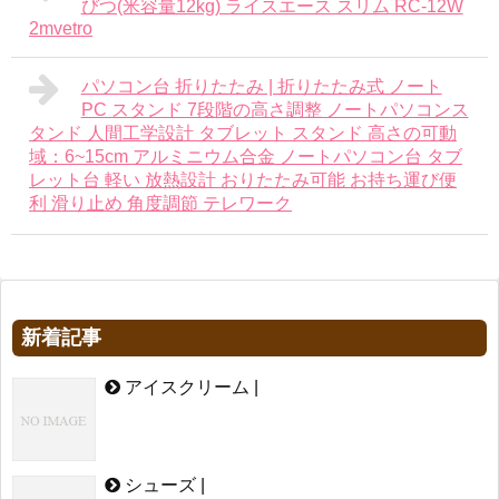
びつ(米容量12kg) ライスエース スリム RC-12W
2mvetro
パソコン台 折りたたみ | 折りたたみ式 ノート
PC スタンド 7段階の高さ調整 ノートパソコンス
タンド 人間工学設計 タブレット スタンド 高さの可動
域：6~15cm アルミニウム合金 ノートパソコン台 タブ
レット台 軽い 放熱設計 おりたたみ可能 お持ち運び便
利 滑り止め 角度調節 テレワーク
新着記事
アイスクリーム |
シューズ |