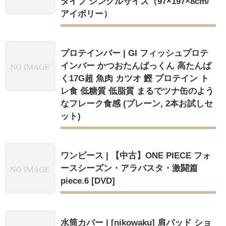
タイプ シングルサイズ（97×197×8cm/
アイボリー）
プロテインバー | GI フィッシュプロテ
インバー かつおたんぱっくん 高たんぱ
く17G超 魚肉 カツオ 鰹 プロテイン ト
レ食 低糖質 低脂質 まるでツナ缶のよう
なフレーク食感 (プレーン, 2本お試しセ
ット)
ワンピース | 【中古】ONE PIECE フォ
ースシーズン・アラバスタ・激闘篇
piece.6 [DVD]
水筒カバー | [nikowaku] 肩パッド ショ