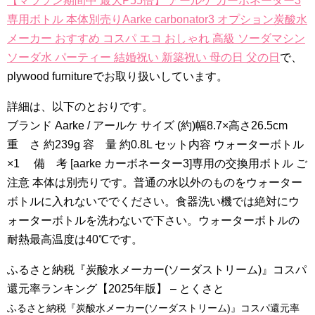
【マラソン期間中 最大P55倍】 アールケ カーボネーター3
専用ボトル 本体別売りAarke carbonator3 オプション炭酸水
メーカー おすすめ コスパ エコ おしゃれ 高級 ソーダマシン
ソーダ水 パーティー 結婚祝い 新築祝い 母の日 父の日
で、
plywood furnitureでお取り扱いしています。
詳細は、以下のとおりです。
ブランド Aarke / アールケ サイズ (約)幅8.7×高さ26.5cm
重 さ 約239g 容 量 約0.8L セット内容 ウォーターボトル
×1 備 考 [aarke カーボネーター3]専用の交換用ボトル ご
注意 本体は別売りです。普通の水以外のものをウォーター
ボトルに入れないででください。食器洗い機では絶対にウ
ォーターボトルを洗わないで下さい。ウォーターボトルの
耐熱最高温度は40℃です。
ふるさと納税『炭酸水メーカー(ソーダストリーム)』コスパ
還元率ランキング【2025年版】 – とくさと
ふるさと納税『炭酸水メーカー(ソーダストリーム)』コスパ還元率