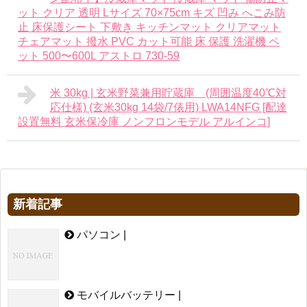
ット クリア 透明 Lサイズ 70×75cm キズ 凹み へこみ防
止 床保護シート 下敷き キッチンマット クリアマット
チェアマット 撥水 PVC カット可能 床 保護 洗濯機 ペ
ット 500〜600L アストロ 730-59
米 30kg | 玄米野菜兼用貯蔵庫 (周囲温度40℃対
応仕様) (玄米30kg 14袋/7俵用) LWA14NFG [配達
設置無料 玄米保冷庫 ノンフロンモデル アルインコ]
新着記事
パソコン |
モバイルバッテリー |