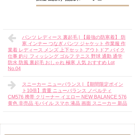
パンツ レディース 裏起毛 | 【最強の防寒着】 防
寒 インナー つなぎ パンツ ジャケット 作業服 作
業着 レディース メンズ 上下セット アウトドア バイク
仕事 釣り フィッシング ゴルフ テニス 野球 通勤 通学
防水 防風 裏起毛 おしゃれ 極寒 人気 おすすめ Lot
No.04
スニーカー ニューバランス | 【期間限定ポイン
ト10倍】貴重 ニューバランス ノベルティ
CM576 携帯 クリーナー イエロー NEW BALANCE 576
黄色 非売品 モバイル スマホ 液晶 画面 スニーカー 新品