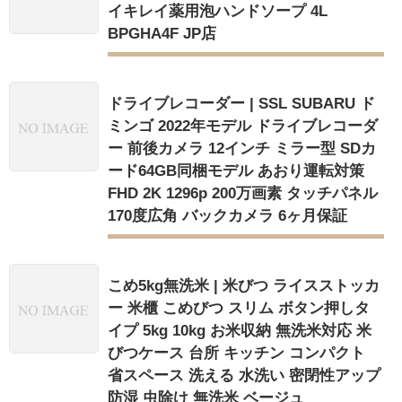
イキレイ薬用泡ハンドソープ 4L
BPGHA4F JP店
ドライブレコーダー | SSL SUBARU ド
ミンゴ 2022年モデル ドライブレコーダ
ー 前後カメラ 12インチ ミラー型 SDカ
ード64GB同梱モデル あおり運転対策
FHD 2K 1296p 200万画素 タッチパネル
170度広角 バックカメラ 6ヶ月保証
こめ5kg無洗米 | 米びつ ライスストッカ
ー 米櫃 こめびつ スリム ボタン押しタ
イプ 5kg 10kg お米収納 無洗米対応 米
びつケース 台所 キッチン コンパクト
省スペース 洗える 水洗い 密閉性アップ
防湿 虫除け 無洗米 ベージュ