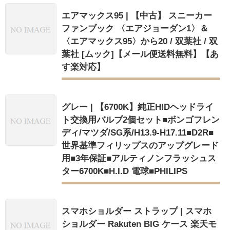
エアマックス95 | 【中古】 スニーカー
ファンブック 〈エアジョーダン1〉＆
〈エアマックス95〉から20 / 双葉社 / 双
葉社 [ムック]【メール便送料無料】【あ
す楽対応】
グレー | 【6700K】純正HIDヘッドライ
ト交換用バルブ2個セット■ボンゴフレン
ディ/マツダ/SG系/H13.9-H17.11■D2R■
世界基準フィリップスのアップグレード
用■3年保証■アルティノンフラッシュス
ター6700K■H.I.D 電球■PHILIPS
スマホショルダー ストラップ | スマホ
ショルダー Rakuten BIG ケース 楽天モ