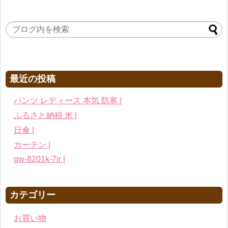
最近の投稿
パンツ レディース 本気 防寒 |
ふるさと納税 米 |
日傘 |
カーテン |
gw-8201k-7jr |
カテゴリー
お買い物