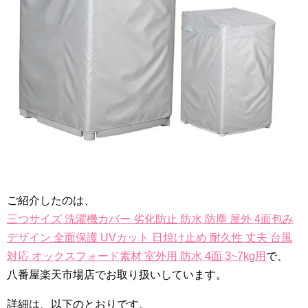
ご紹介したのは、
三つサイズ 洗濯機カバー 劣化防止 防水 防塵 屋外 4面包み
デザイン 全面保護 UVカット 日焼け止め 耐久性 丈夫 台風
対応 オックスフォード素材 室外用 防水 4面 3~7kg用
で、
八番屋楽天市場店でお取り扱いしています。
詳細は、以下のとおりです。