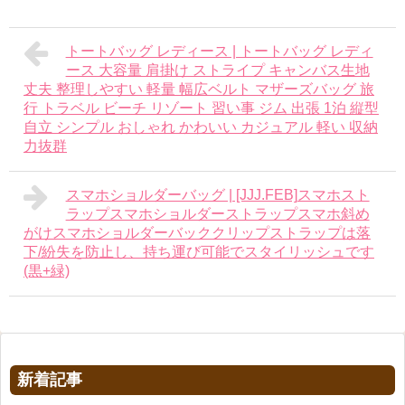
トートバッグ レディース | トートバッグ レディ
ース 大容量 肩掛け ストライプ キャンバス生地
丈夫 整理しやすい 軽量 幅広ベルト マザーズバッグ 旅
行 トラベル ビーチ リゾート 習い事 ジム 出張 1泊 縦型
自立 シンプル おしゃれ かわいい カジュアル 軽い 収納
力抜群
スマホショルダーバッグ | [JJJ.FEB]スマホスト
ラップスマホショルダーストラップスマホ斜め
がけスマホショルダーバッククリップストラップは落
下/紛失を防止し、持ち運び可能でスタイリッシュです
(黒+緑)
新着記事