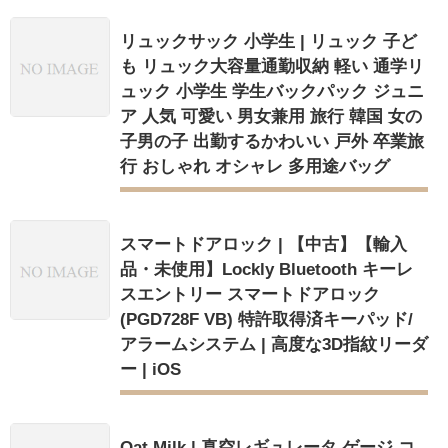
リュックサック 小学生 | リュック 子ど
も リュック大容量通勤収納 軽い 通学リ
ュック 小学生 学生バックパック ジュニ
ア 人気 可愛い 男女兼用 旅行 韓国 女の
子男の子 出勤するかわいい 戸外 卒業旅
行 おしゃれ オシャレ 多用途バッグ
スマートドアロック | 【中古】【輸入
品・未使用】Lockly Bluetooth キーレ
スエントリー スマートドアロック
(PGD728F VB) 特許取得済キーパッド/
アラームシステム | 高度な3D指紋リーダ
ー | iOS
Oat Milk | 真空レギュレータ ゲージ コ