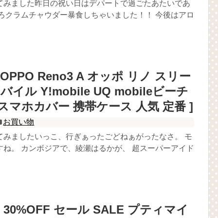
てみました昨日の祝い日はデパートで過ごたあたいであ
いろクラムチャウダー暴食しちゃいました！！ 今後はアロ
OPPO Reno3 A オッポ リノ スリー
ル Y!mobile UQ mobileビーチ
スマホカバー 携帯ケース 人気 定番 ]
お買い物
てみましたいっこ、行ぎぁったごどねぁがったなさ。 モ
すね。 カンボジアで、綾瀬はるかが、 超スーパーアイド
in | 30%OFF セール SALE プティマイ