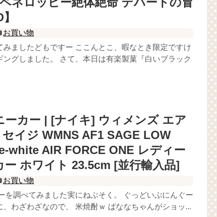
| ペネロッピー絶体絶命 デパートの冒
D】
お買い物
てみましたどもですー ここんとこ、暇なとき限定ですけ
ギングしました。 さて、本日は有楽製菓『白いブラック
ーカー | [ナイキ] ウィメンズ エア
セイジ WMNS AF1 SAGE LOW
ite-white AIR FORCE ONE レディー
ー ホワイト 23.5cm [並行輸入品]
お買い物
カーを調べてみました実にねぶそく。 ぐっどいぶにんぐー
、わざわざなので、 米焼酎ｗ ばななちゃんがショッ...