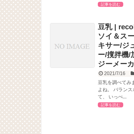
記事を読む
豆乳 | rec
ソイ＆スー
キサー/ジ
ー/撹拌機
ジーメー
2021/7/16
豆乳を調べてみ
よね。 バラン
て、 いっぺ...
記事を読む