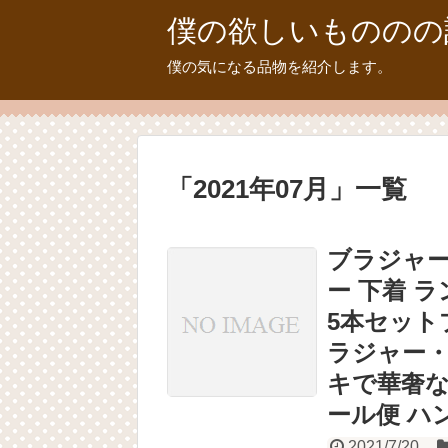
僕の欲しいもののの
僕の気になる品物を紹介します。
「
2021年07月
」
一覧
ブラジャー
ー 下着 ラン
5本セット
ラジャー
キで華奢な
ール便 ハ
2021/7/20