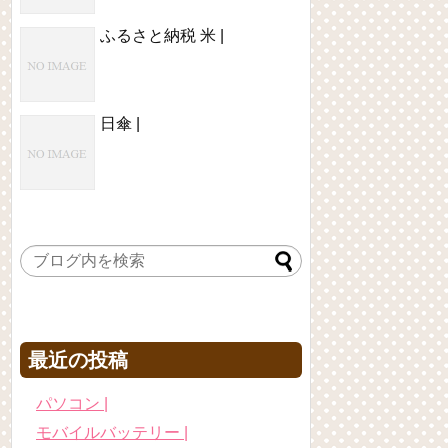
ふるさと納税 米 |
日傘 |
最近の投稿
パソコン |
モバイルバッテリー |