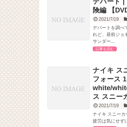
デパート 
険編 【DV
2021/7/19
デパートを調べ
れど、昼前ジョ
サンダー...
記事を読む
ナイキ スニ
フォース 1 
white/wh
ス スニーカ
2021/7/19
ナイキ スニー
疲労は気にせずに