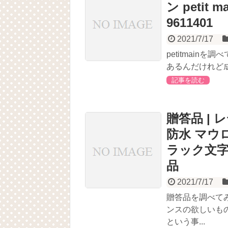
ン petit
9611401
2021/7/17
petitmain
あるんだけれど成果
記事を読む
贈答品 |
防水 マウ
ラック文字盤
品
2021/7/17
贈答品を調べて
ンスの欲しいも
という事...