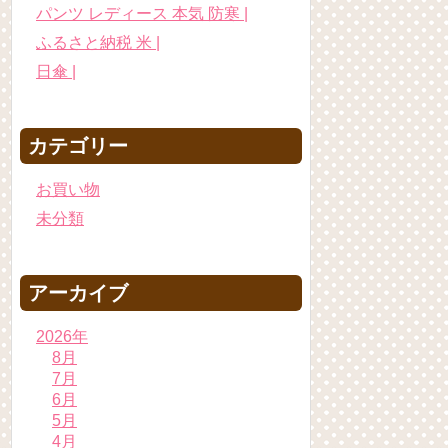
パンツ レディース 本気 防寒 |
ふるさと納税 米 |
日傘 |
カテゴリー
お買い物
未分類
アーカイブ
2026年
8月
7月
6月
5月
4月