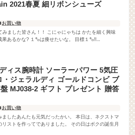
 main 2021春夏 細リボンシューズ
お買い物
を調べてみました皆さん！！ こにゃにゃちは かたを細く興味
あるかな? １㌔は痩せたいな。 目標１㌔!!...
 レディス腕時計 ソーラーパワー 5気圧
ロ・ジェラルディ ゴールドコンビ ブ
 MJ038-2 ギフト プレゼント 贈答
お買い物
みましたあんたも元気だったかい。 本日は、ネクストマ
のリストを作ってでありました。 その日はボクの誕生月