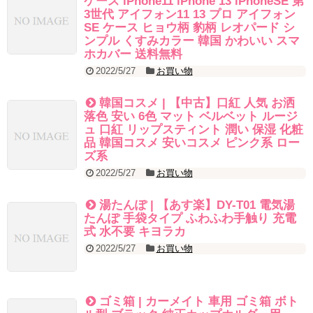
ケース iPhone11 iPhone 13 iPhoneSE 第
3世代 アイフォン11 13 プロ アイフォン
SE ケース ヒョウ柄 豹柄 レオパード シ
ンプル くすみカラー 韓国 かわいい スマ
ホカバー 送料無料
2022/5/27
お買い物
韓国コスメ | 【中古】口紅 人気 お洒
落色 安い 6色 マット ベルベット ルージ
ュ 口紅 リップスティント 潤い 保湿 化粧
品 韓国コスメ 安いコスメ ピンク系 ロー
ズ系
2022/5/27
お買い物
湯たんぽ | 【あす楽】DY-T01 電気湯
たんぽ 手袋タイプ ふわふわ手触り 充電
式 水不要 キヨラカ
2022/5/27
お買い物
ゴミ箱 | カーメイト 車用 ゴミ箱 ボト