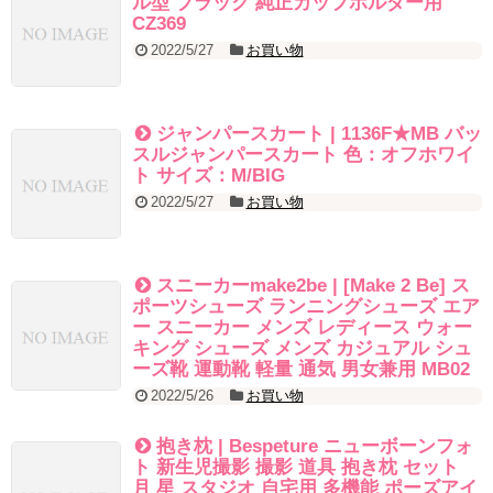
ル型 ブラック 純正カップホルダー用
CZ369
2022/5/27
お買い物
ジャンパースカート | 1136F★MB バッ
スルジャンパースカート 色：オフホワイ
ト サイズ：M/BIG
2022/5/27
お買い物
スニーカーmake2be | [Make 2 Be] ス
ポーツシューズ ランニングシューズ エア
ー スニーカー メンズ レディース ウォー
キング シューズ メンズ カジュアル シュ
ーズ靴 運動靴 軽量 通気 男女兼用 MB02
2022/5/26
お買い物
抱き枕 | Bespeture ニューボーンフォ
ト 新生児撮影 撮影 道具 抱き枕 セット
月 星 スタジオ 自宅用 多機能 ポーズアイ