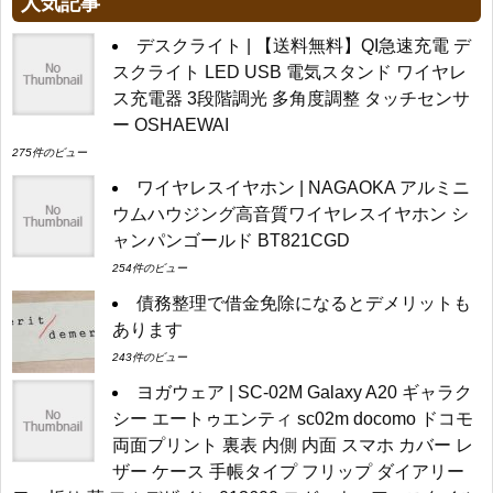
人気記事
デスクライト | 【送料無料】QI急速充電 デ
スクライト LED USB 電気スタンド ワイヤレ
ス充電器 3段階調光 多角度調整 タッチセンサ
ー OSHAEWAI
275件のビュー
ワイヤレスイヤホン | NAGAOKA アルミニ
ウムハウジング高音質ワイヤレスイヤホン シ
ャンパンゴールド BT821CGD
254件のビュー
債務整理で借金免除になるとデメリットも
あります
243件のビュー
ヨガウェア | SC-02M Galaxy A20 ギャラク
シー エートゥエンティ sc02m docomo ドコモ
両面プリント 裏表 内側 内面 スマホ カバー レ
ザー ケース 手帳タイプ フリップ ダイアリー