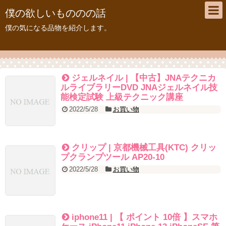
僕の欲しいもののの話
僕の気になる品物を紹介します。
ジェルネイル | 【中古】JNAテクニカ
ルライブラリーDVD JNAジェルネイル技
能検定試験 上級テクニック講座
2022/5/28
お買い物
クリップ | 京都機械工具(KTC) クリッ
プクランプツール AP20-10
2022/5/28
お買い物
iphone11 | 【 ポイント 10倍 】スマホ