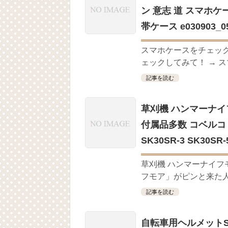
ン 意志 道 スマホケ
帯ケース e030903
スマホケースをチェッ
ェックしてみて！ → ス
記事を読む
草刈機 ハンマーナイフモ
付属品多数 コベルコ 保証
SK30SR-3 SK30
草刈機 ハンマーナイフ
フモア」がピンと来た人は
記事を読む
自転車用ヘルメットSG