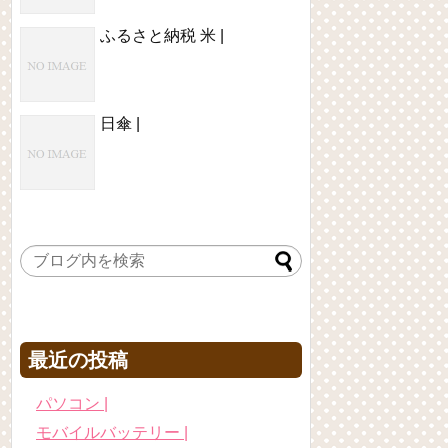
ふるさと納税 米 |
日傘 |
最近の投稿
パソコン |
モバイルバッテリー |