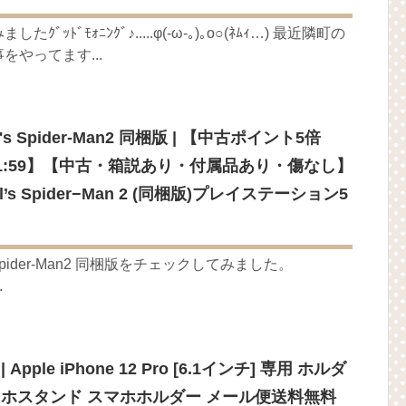
ｯﾄﾞﾓｫﾆﾝｸﾞ♪.....φ(-ω-｡)｡o○(ﾈﾑｨ…) 最近隣町の
やってます...
rvel's Spider-Man2 同梱版 | 【中古ポイント5倍
12/26 1:59】【中古・箱説あり・付属品あり・傷なし】
arvel’s Spider−Man 2 (同梱版)プレイステーション5
vel's Spider-Man2 同梱版をチェックしてみました。
.
pple iPhone 12 Pro [6.1インチ] 専用 ホルダ
マホスタンド スマホホルダー メール便送料無料