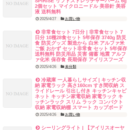
SPIRISE リフトストレッチャーバーム 6g
2個セット マイクロニードル 美容針 美容
液 送料無料
2025/4/27
お買い物
非常食セット 7日分 | 非常食セット 7
日分 10種28食セット 5年保存 3740g 防災
食 防災グッズ 製造から 白米 アルファ米
ご飯 おかず セット非常食 セット 5年保存
送料無料 防災用品 災害 備蓄 地震 アルフ
ァ化米 保存食 長期保存 アイリスフーズ
2025/4/26
未分類
冷蔵庫 一人暮らしサイズ | キッチン収
納 家電ラック 高さ160cm すき間収納 ス
ライドレール 引出し付き キッチンキャビ
ネット キッチン家電収納 家電ラック キ
ッチンラック スリム ラック コンパクト
収納 家電収納棚 スマート カップボード
2025/4/26
お買い物
シーリングライト | 【アイリスオーヤ