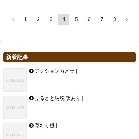
1
2
3
4
5
6
7
8
新着記事
アクションカメラ |
ふるさと納税 訳あり |
草刈り機 |