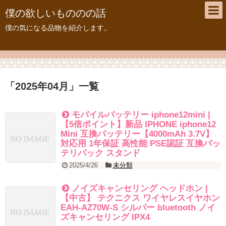
僕の欲しいもののの話
僕の気になる品物を紹介します。
「
2025年04月
」
一覧
モバイルバッテリー iphone12mini |
【5倍ポイント】新品 IPHONE iphone12
Mini 互換バッテリー【4000mAh 3.7V】
対応用 1年保証 高性能 PSE認証 互換バッ
テリパック スタンド
2025/4/26
未分類
ノイズキャンセリング ヘッドホン |
【中古】 テクニクス ワイヤレスイヤホン
EAH-AZ70W-S シルバー bluetooth ノイ
ズキャンセリング IPX4