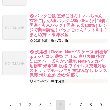
パックご飯 玄米ごはん | マルちゃん
玄米ごはん3食パック 480g×8個 ( 計24個 /
国産 ) 玄米パック ( 国産 玄米100% ) レン
ジで簡単調理 ( パックごはん / レトルト )
まとめ買い 東洋水産
2025/4/25
お買い物
洗濯機 | Redmi Note 9S ケース 耐衝撃
tpu シリコン 薄型 スリム 磨り表面 指紋
防止カバー 柔らかい裏地 Note 9S カバー
耐衝撃 米軍MIL規格 ワイヤレス充電対応
ストラップホール付き 黄ばみなし レンズ
保護 滑り止め 柔軟性 擦り
2025/4/25
未分類
1
2
3
4
5
6
7
8
9